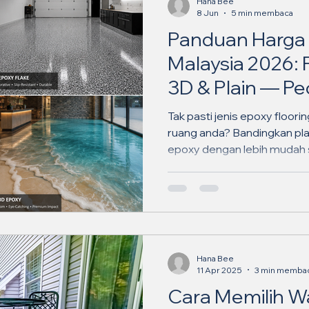
Hana Bee
8 Jun
5 min membaca
Panduan Harga 
Malaysia 2026: F
3D & Plain — P
Lengkap ✨
Tak pasti jenis epoxy floori
ruang anda? Bandingkan plain
epoxy dengan lebih mudah
keputusan.
Hana Bee
11 Apr 2025
3 min memba
Cara Memilih W