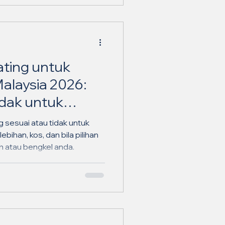
ating untuk
Malaysia 2026:
idak untuk
ngkel Anda? ✨
g sesuai atau tidak untuk
ebihan, kos, dan bila pilihan
ah atau bengkel anda.