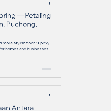
oring — Petaling
m, Puchong,
d more stylish floor? Epoxy
e for homes and businesses.
aan Antara