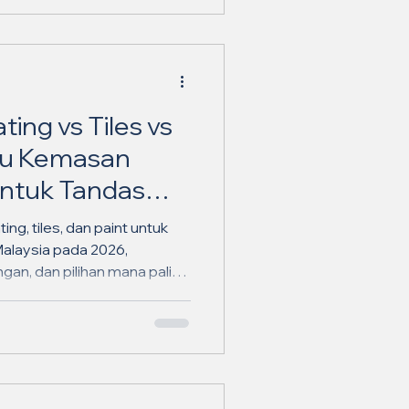
ing vs Tiles vs
tu Kemasan
untuk Tandas
Malaysia pada
ng, tiles, dan paint untuk
i Malaysia pada 2026,
gan, dan pilihan mana paling