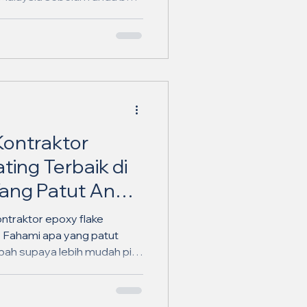
Kontraktor
ting Terbaik di
Yang Patut Anda
6 ✨
ontraktor epoxy flake
? Fahami apa yang patut
ah supaya lebih mudah pilih