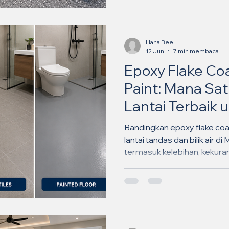
Hana Bee
12 Jun
7 min membaca
Epoxy Flake Coat
Paint: Mana Sa
Lantai Terbaik 
dan Bilik Air di 
Bandingkan epoxy flake coati
2026? ✨
lantai tandas dan bilik air d
termasuk kelebihan, kekuran
sesuai untuk ruang anda.