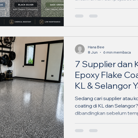
keputusan.
Hana Bee
8 Jun
6 min membaca
7 Supplier dan 
Epoxy Flake Coa
KL & Selangor 
Tahu pada 202
Sedang cari supplier atau k
coating di KL dan Selangor
dibandingkan sebelum temp
servis yang sesuai.