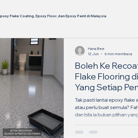
poxy Flake Coating, Epoxy Floor, dan Epoxy Paint di Malaysia
Hana Bee
12 Jun
6 min membaca
Boleh Ke Recoa
Flake Flooring d
Yang Setiap Pe
Perlu Tahu pad
Tak pasti lantai epoxy flake
atau perlu buat semula? Fah
dan bila ia bukan pilihan yang