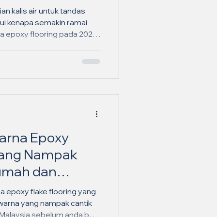
n kalis air untuk tandas
ui kenapa semakin ramai
da epoxy flooring pada 2026
arna Epoxy
 Yang Nampak
umah dan
ysia pada 2026 ✨
a epoxy flake flooring yang
 warna yang nampak cantik
 Malaysia sebelum anda buat