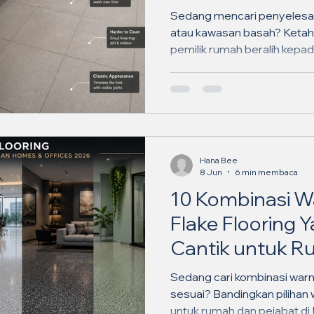
Sedang mencari penyelesaia
atau kawasan basah? Ketah
pemilik rumah beralih kepa
✨
Hana Bee
8 Jun
6 min membaca
10 Kombinasi W
Flake Flooring
Cantik untuk R
Pejabat di Mala
Sedang cari kombinasi warn
sesuai? Bandingkan pilihan
untuk rumah dan pejabat di