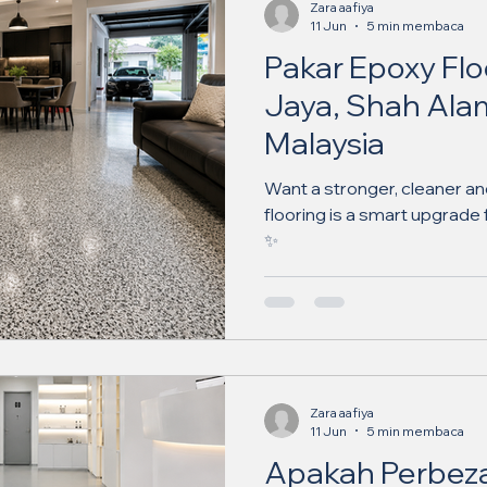
Zara aafiya
11 Jun
5 min membaca
Pakar Epoxy Flo
Jaya, Shah Ala
Malaysia
Want a stronger, cleaner an
flooring is a smart upgrad
✨
Zara aafiya
11 Jun
5 min membaca
Apakah Perbez