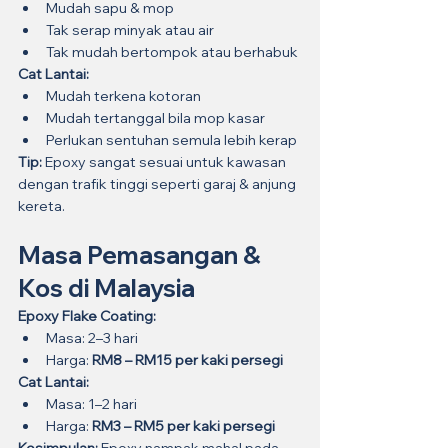
Mudah sapu & mop
Tak serap minyak atau air
Tak mudah bertompok atau berhabuk
Cat Lantai:
Mudah terkena kotoran
Mudah tertanggal bila mop kasar
Perlukan sentuhan semula lebih kerap
Tip:
 Epoxy sangat sesuai untuk kawasan 
dengan trafik tinggi seperti garaj & anjung 
kereta.
Masa Pemasangan & 
Kos di Malaysia
Epoxy Flake Coating:
Masa: 2–3 hari
Harga: 
RM8 – RM15 per kaki persegi
Cat Lantai:
Masa: 1–2 hari
Harga: 
RM3 – RM5 per kaki persegi
Kesimpulan:
 Epoxy nampak mahal pada 