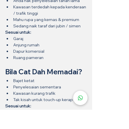
Anda nak penyelesaian tahan lama
Kawasan terdedah kepada kenderaan 
/ trafik tinggi
Mahu rupa yang kemas & premium
Sedang naik taraf dari jubin / simen
Sesuai untuk:
Garaj
Anjung rumah
Dapur komersial
Ruang pameran
Bila Cat Dah Memadai?
Bajet ketat
Penyelesaian sementara
Kawasan kurang trafik
Tak kisah untuk touch-up kerap
Sesuai untuk:
Stor
Ruang utiliti
Bengkel kecil