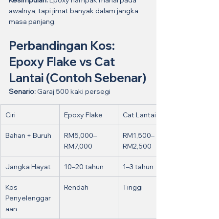
awalnya, tapi jimat banyak dalam jangka 
masa panjang.
Perbandingan Kos: 
Epoxy Flake vs Cat 
Lantai (Contoh Sebenar)
Senario:
 Garaj 500 kaki persegi
Ciri
Epoxy Flake
Cat Lantai
Bahan + Buruh
RM5,000–
RM1,500–
RM7,000
RM2,500
Jangka Hayat
10–20 tahun
1–3 tahun
Kos 
Rendah
Tinggi
Penyelenggar
aan